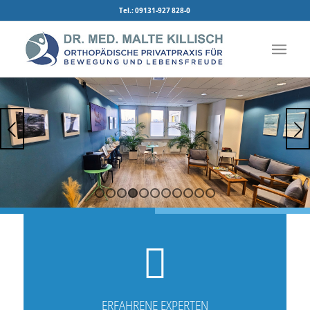
Tel.: 09131-927 828-0
Weiter
1
2
3
4
5
6
7
8
9
10
11
ERFAHRENE EXPERTEN